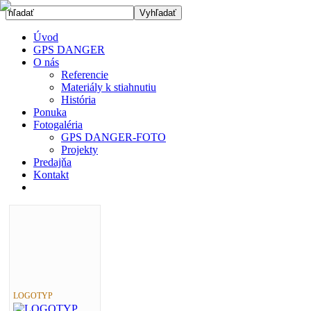
Úvod
GPS DANGER
O nás
Referencie
Materiály k stiahnutiu
História
Ponuka
Fotogaléria
GPS DANGER-FOTO
Projekty
Predajňa
Kontakt
LOGOTYP